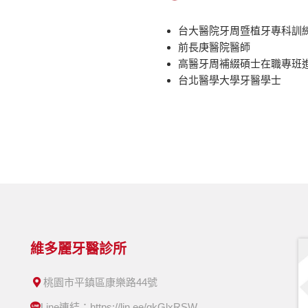
台大醫院牙周暨植牙專科訓
前長庚醫院醫師
高醫牙周補綴碩士在職專班
台北醫學大學牙醫學士
維多麗牙醫診所
桃園市平鎮區康樂路44號
Line連結：https://lin.ee/gkGlxRSW