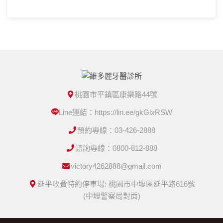
桃園市平鎮區康樂路44號
Line連結：https://lin.ee/gkGlxRSW
預約專線：03-426-2888
諮詢專線：0800-812-888
victory4262888@gmail.com
延平收費特約停車場: 桃園市中壢區延平路616號
(中壢警察局對面)